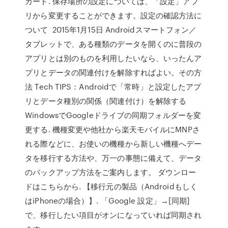
カード. 保存場所の設定については、「設定」アプ
リから変更することができます。設定の確認方法に
ついて 2015年1月15日 Androidスマートフォン／
タブレットで、ある種類のデータを開くのに普段の
アプリとは別のものを利用したいなら、いったんア
プリとデータの関連付けを解除すればよい。その方
法 Tech TIPS：Androidで「常時」と設定したアプ
リとデータ種別の関係（関連付け）を解除する
WindowsでGoogleドライブの同期フォルダーを変
更する. 機種変更や他社から楽天モバイルにMNPさ
れる際などに、お使いの機種から新しい機種へデー
タを移行する方法や、万一の事態に備えて、データ
のバックアップ方法をご案内します。 ダウンロー
ドはこちらから. 【移行元の製品（Androidもしく
はiPhoneの場合）】. 「Google 設定」→[同期]
で、移行したい項目がオンになっていれば同期され