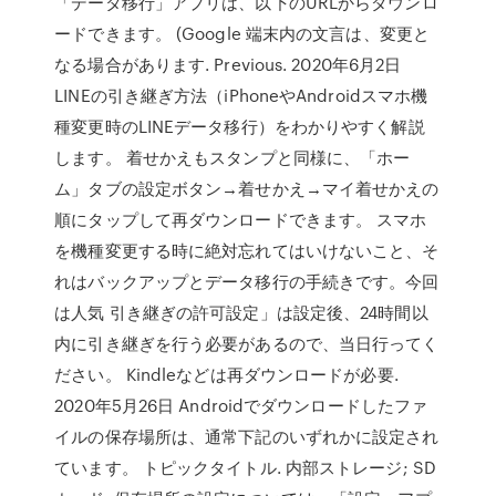
「データ移行」アプリは、以下のURLからダウンロ
ードできます。 (Google 端末内の文言は、変更と
なる場合があります. Previous. 2020年6月2日
LINEの引き継ぎ方法（iPhoneやAndroidスマホ機
種変更時のLINEデータ移行）をわかりやすく解説
します。 着せかえもスタンプと同様に、「ホー
ム」タブの設定ボタン→着せかえ→マイ着せかえの
順にタップして再ダウンロードできます。 スマホ
を機種変更する時に絶対忘れてはいけないこと、そ
れはバックアップとデータ移行の手続きです。今回
は人気 引き継ぎの許可設定」は設定後、24時間以
内に引き継ぎを行う必要があるので、当日行ってく
ださい。 Kindleなどは再ダウンロードが必要.
2020年5月26日 Androidでダウンロードしたファ
イルの保存場所は、通常下記のいずれかに設定され
ています。 トピックタイトル. 内部ストレージ; SD