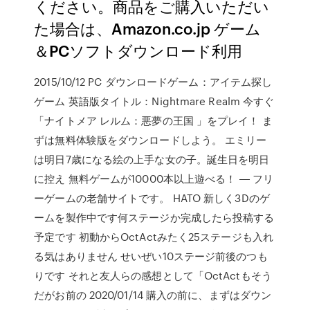
ください。商品をご購入いただい
た場合は、Amazon.co.jp ゲーム
＆PCソフトダウンロード利用
2015/10/12 PC ダウンロードゲーム：アイテム探し
ゲーム 英語版タイトル：Nightmare Realm 今すぐ
「ナイトメア レルム：悪夢の王国 」をプレイ！ ま
ずは無料体験版をダウンロードしよう。 エミリー
は明日7歳になる絵の上手な女の子。誕生日を明日
に控え 無料ゲームが10000本以上遊べる！ ― フリ
ーゲームの老舗サイトです。 HATO 新しく3Dのゲ
ームを製作中です何ステージか完成したら投稿する
予定です 初動からOctActみたく25ステージも入れ
る気はありません せいぜい10ステージ前後のつも
りです それと友人らの感想として「OctActもそう
だがお前の 2020/01/14 購入の前に、まずはダウン