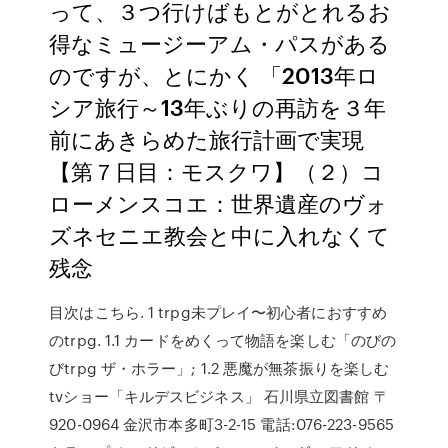
って、３つ行けばもとがとれるお
得なミュージーアム・パスがある
のですが、とにかく 「2013年ロ
シア旅行～13年ぶりの再訪を３年
前にあきらめた旅行計画で実現
【第７日目：モスクワ】（２）コ
ローメンスコエ：世界遺産のヴォ
ズネセニエ教会と中に入れなくて
残念
目次はこちら. 1 trpg未プレイ〜初心者におすすめ
のtrpg. 1.1 カードをめくって物語を楽しむ「のびの
びtrpg ザ・ホラー」; 1.2 悪魔が無茶振りを楽しむ
tvショー「キルデスビジネス」 石川県立図書館 〒
920-0964 金沢市本多町3-2-15 電話:076-223-9565