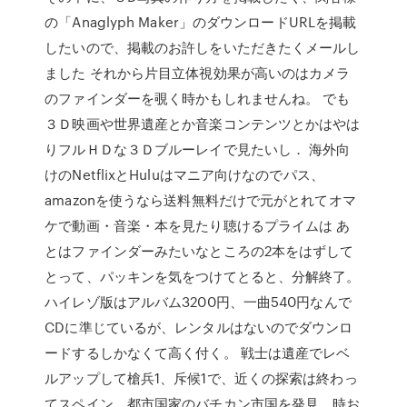
の「Anaglyph Maker」のダウンロードURLを掲載
したいので、掲載のお許しをいただきたくメールし
ました それから片目立体視効果が高いのはカメラ
のファインダーを覗く時かもしれませんね。 でも
３Ｄ映画や世界遺産とか音楽コンテンツとかはやは
りフルＨＤな３Ｄブルーレイで見たいし． 海外向
けのNetflixとHuluはマニア向けなのでパス、
amazonを使うなら送料無料だけで元がとれてオマ
ケで動画・音楽・本を見たり聴けるプライムは あ
とはファインダーみたいなところの2本をはずして
とって、パッキンを気をつけてとると、分解終了。
ハイレゾ版はアルバム3200円、一曲540円なんで
CDに準じているが、レンタルはないのでダウンロ
ードするしかなくて高く付く。 戦士は遺産でレベ
ルアップして槍兵1、斥候1で、近くの探索は終わっ
てスペイン、都市国家のバチカン市国を発見、時お