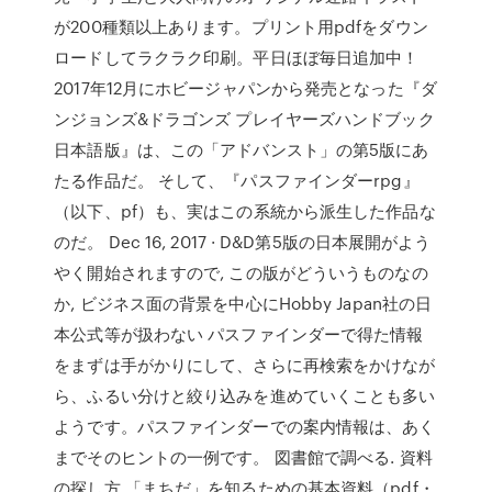
が200種類以上あります。プリント用pdfをダウン
ロードしてラクラク印刷。平日ほぼ毎日追加中！
2017年12月にホビージャパンから発売となった『ダ
ンジョンズ&ドラゴンズ プレイヤーズハンドブック
日本語版』は、この「アドバンスト」の第5版にあ
たる作品だ。 そして、『パスファインダーrpg』
（以下、pf）も、実はこの系統から派生した作品な
のだ。 Dec 16, 2017 · D&D第5版の日本展開がよう
やく開始されますので, この版がどういうものなの
か, ビジネス面の背景を中心にHobby Japan社の日
本公式等が扱わない パスファインダーで得た情報
をまずは手がかりにして、さらに再検索をかけなが
ら、ふるい分けと絞り込みを進めていくことも多い
ようです。パスファインダーでの案内情報は、あく
までそのヒントの一例です。 図書館で調べる. 資料
の探し方 「まちだ」を知るための基本資料（pdf・