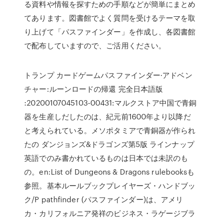
る資料や情報を探すための手順などが簡単にまとめ
てあります。図書館でよく質問を受けるテーマを取
り上げて「パスファインダー」を作成し、各図書館
で配布していますので、ご活用ください。
トランプ カードゲームパスファインダー·アドベン
チャー:ルーンロードの帰還 完全日本語版
:20200107045103-00431:マルクストア中国で青銅
器を生産しだしたのは、紀元前1600年より以降だ
と考えられている。メソポタミアで青銅器が作られ
たの ダンジョンズ&ドラゴンズ第5版 ラインナップ
英語でのみ書かれているものは日本では未訳のも
の。en:List of Dungeons & Dragons rulebooksも
参照。基本ルールブックプレイヤーズ・ハンドブッ
ク/P pathfinder (パスファインダー)は、アメリ
カ・カリフォルニア発祥のビジネス・ラゲージブラ