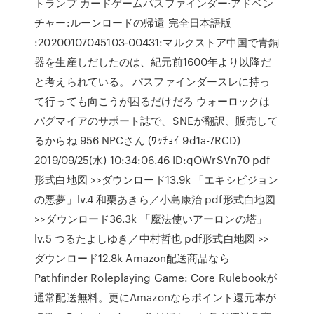
トランプ カードゲームパスファインダー·アドベン
チャー:ルーンロードの帰還 完全日本語版
:20200107045103-00431:マルクストア中国で青銅
器を生産しだしたのは、紀元前1600年より以降だ
と考えられている。 パスファインダースレに持っ
て行っても向こうが困るだけだろ ウォーロックは
パグマイアのサポート誌で、SNEが翻訳、販売して
るからね 956 NPCさん (ﾜｯﾁｮｲ 9d1a-7RCD)
2019/09/25(水) 10:34:06.46 ID:qOWrSVn70 pdf
形式白地図 >>ダウンロード13.9k 「エキシビジョン
の悪夢」lv.4 和栗あきら／小島康治 pdf形式白地図
>>ダウンロード36.3k 「魔法使いアーロンの塔」
lv.5 つるたよしゆき／中村哲也 pdf形式白地図 >>
ダウンロード12.8k Amazon配送商品なら
Pathfinder Roleplaying Game: Core Rulebookが
通常配送無料。更にAmazonならポイント還元本が