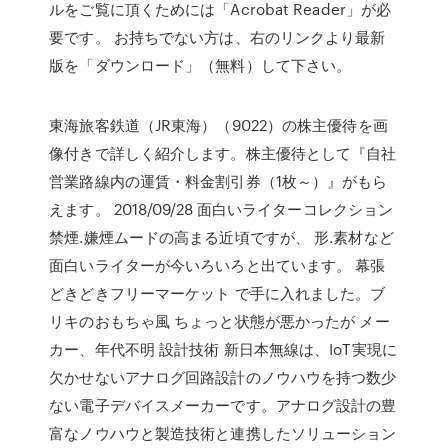
ルをご覧に頂くためには「Acrobat Reader」が必
要です。 お持ちでない方は、右のリンクより最新
版を「ダウンロード」（無料）して下さい。
東海旅客鉄道（JR東海）（9022）の株主優待を画
像付きで詳しく紹介します。株主優待として『自社
営業路線内の運賃・料金割引券（1枚～）』がもら
えます。 2018/09/28 面白いライターコレクション
禁煙.嫌煙ムードの高まる近頃ですが、 形.素材など
面白いライターが今いろいろと出ています。 幕張
どきどきフリーマーケット で手に入れました。ブ
リキのおもちゃ風 ちょっと状態が悪かったが メー
カー、年代不明 設計技術 新日本無線は、IoT実現に
欠かせないアナログ回路設計のノウハウを持つ数少
ない電子デバイスメーカーです。アナログ設計の豊
富なノウハウと製造技術と連携したソリューション