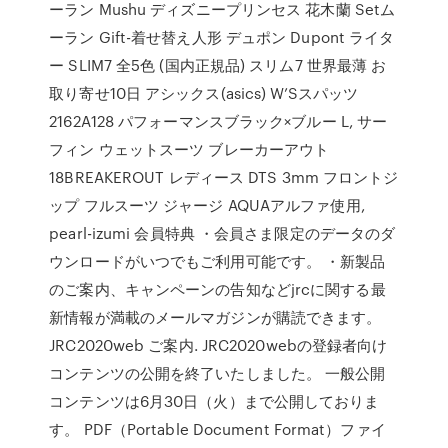
ーラン Mushu ディズニープリンセス 花木蘭 Setム
ーラン Gift-着せ替え人形 デュポン Dupont ライタ
ー SLIM7 全5色 (国内正規品) スリム7 世界最薄 お
取り寄せ10日 アシックス(asics) W’Sスパッツ
2162A128 パフォーマンスブラック×ブルー L, サー
フィン ウェットスーツ ブレーカーアウト
18BREAKEROUT レディース DTS 3mm フロントジ
ップ フルスーツ ジャージ AQUAアルファ使用,
pearl-izumi 会員特典 ・会員さま限定のデータのダ
ウンロードがいつでもご利用可能です。 ・新製品
のご案内、キャンペーンの告知などjrcに関する最
新情報が満載のメールマガジンが購読できます。
JRC2020web ご案内. JRC2020webの登録者向け
コンテンツの公開を終了いたしました。 一般公開
コンテンツは6月30日（火）まで公開しておりま
す。 PDF（Portable Document Format）ファイ