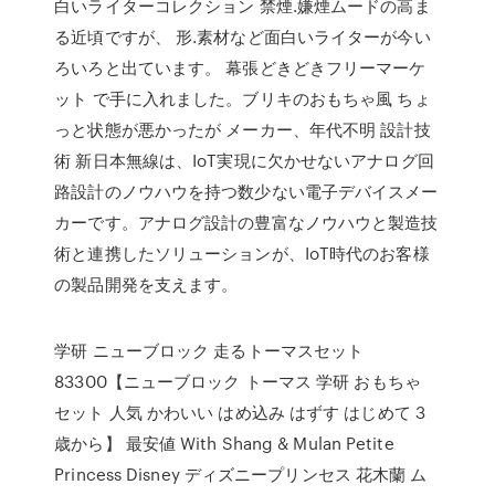
白いライターコレクション 禁煙.嫌煙ムードの高ま
る近頃ですが、 形.素材など面白いライターが今い
ろいろと出ています。 幕張どきどきフリーマーケ
ット で手に入れました。ブリキのおもちゃ風 ちょ
っと状態が悪かったが メーカー、年代不明 設計技
術 新日本無線は、IoT実現に欠かせないアナログ回
路設計のノウハウを持つ数少ない電子デバイスメー
カーです。アナログ設計の豊富なノウハウと製造技
術と連携したソリューションが、IoT時代のお客様
の製品開発を支えます。
学研 ニューブロック 走るトーマスセット
83300【ニューブロック トーマス 学研 おもちゃ
セット 人気 かわいい はめ込み はずす はじめて 3
歳から】 最安値 With Shang & Mulan Petite
Princess Disney ディズニープリンセス 花木蘭 ム