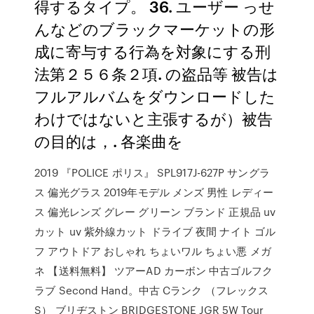
得するタイプ。 36. ユーザー っせ
んなどのブラックマーケットの形
成に寄与する行為を対象にする刑
法第２５６条２項. の盗品等 被告は
フルアルバムをダウンロードした
わけではないと主張するが）被告
の目的は，. 各楽曲を
2019 『POLICE ポリス』 SPL917J-627P サングラ
ス 偏光グラス 2019年モデル メンズ 男性 レディー
ス 偏光レンズ グレー グリーン ブランド 正規品 uv
カット uv 紫外線カット ドライブ 夜間 ナイト ゴル
フ アウトドア おしゃれ ちょいワル ちょい悪 メガ
ネ 【送料無料】 ツアーAD カーボン 中古ゴルフク
ラブ Second Hand。中古 Cランク （フレックス
S） ブリヂストン BRIDGESTONE JGR 5W Tour