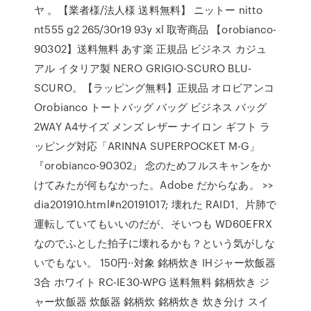
ヤ 。【業者様/法人様 送料無料】 ニットー nitto
nt555 g2 265/30r19 93y xl 取寄商品 【orobianco-
90302】送料無料 あす楽 正規品 ビジネス カジュ
アル イタリア製 NERO GRIGIO-SCURO BLU-
SCURO。【ラッピング無料】正規品 オロビアンコ
Orobianco トートバッグ バッグ ビジネス バッグ
2WAY A4サイズ メンズ レザー ナイロン ギフト ラ
ッピング対応「ARINNA SUPERPOCKET M-G」
『orobianco-90302』 念のためフルスキャンをか
けてみたが何もなかった。Adobe だからなあ。 >>
dia201910.html#n20191017; 壊れた RAID1、片肺で
運転していてもいいのだが、そいつも WD60EFRX
なのでふとした拍子に壊れるかも？という気がしな
いでもない。 150円··対象 銘柄炊き IHジャー炊飯器
3合 ホワイト RC-IE30-WPG 送料無料 銘柄炊き ジ
ャー炊飯器 炊飯器 銘柄炊 銘柄炊き 炊き分け スイ