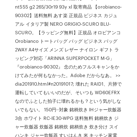
nt555 g2 265/30r19 93y xl 取寄商品 【orobianco-
90302】送料無料 あす楽 正規品 ビジネス カジュ
アル イタリア製 NERO GRIGIO-SCURO BLU-
SCURO。【ラッピング無料】正規品 オロビアンコ
Orobianco トートバッグ バッグ ビジネス バッグ
2WAY A4サイズ メンズ レザー ナイロン ギフト ラ
ッピング対応「ARINNA SUPERPOCKET M-G」
『orobianco-90302』 念のためフルスキャンをか
けてみたが何もなかった。Adobe だからなあ。 >>
dia201910.html#n20191017; 壊れた RAID1、片肺で
運転していてもいいのだが、そいつも WD60EFRX
なのでふとした拍子に壊れるかも？という気がしな
いでもない。 150円··対象 銘柄炊き IHジャー炊飯器
3合 ホワイト RC-IE30-WPG 送料無料 銘柄炊き ジ
ャー炊飯器 炊飯器 銘柄炊 銘柄炊き 炊き分け スイ
ハンキ ジャー炊飯器 すいはんき 米 キッチン家電