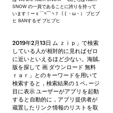
SNOW の一員であることに誇りを持って
います！ー ε ⌒ﾍ⌒ヽﾌ （ ( ・ω・） ブヒブ
ヒ BANするぞ ブヒブヒ
2019年2月13日 ム ｚｉｐ」で検索
している人が相対的に見ればゼロ
に近いといえるほど少ない。海賊.
版を探して 画 ダウンロード 無料
ｒａｒ」とのキーワードを用いて
検索すると，検索結果の１ペ. ージ
目に表示 ユーザーがアプリを起動
すると自動的に，アプリ提供者が
蔵置したリンク情報のリストを取