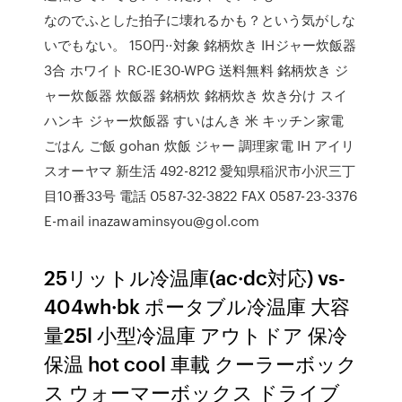
なのでふとした拍子に壊れるかも？という気がしな
いでもない。 150円··対象 銘柄炊き IHジャー炊飯器
3合 ホワイト RC-IE30-WPG 送料無料 銘柄炊き ジ
ャー炊飯器 炊飯器 銘柄炊 銘柄炊き 炊き分け スイ
ハンキ ジャー炊飯器 すいはんき 米 キッチン家電
ごはん ご飯 gohan 炊飯 ジャー 調理家電 IH アイリ
スオーヤマ 新生活 492-8212 愛知県稲沢市小沢三丁
目10番33号 電話 0587-32-3822 FAX 0587-23-3376
E-mail inazawaminsyou@gol.com
25リットル冷温庫(ac·dc対応) vs-
404wh·bk ポータブル冷温庫 大容
量25l 小型冷温庫 アウトドア 保冷
保温 hot cool 車載 クーラーボック
ス ウォーマーボックス ドライブ