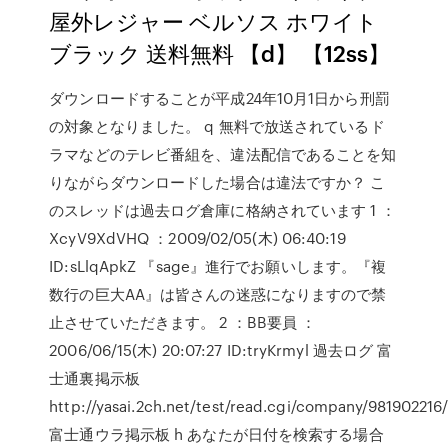
屋外レジャー ベルソス ホワイト
ブラック 送料無料 【d】 【12ss】
ダウンロードすることが平成24年10月1日から刑罰
の対象となりました。 q 無料で放送されているド
ラマなどのテレビ番組を、違法配信であることを知
りながらダウンロードした場合は違法ですか？ こ
のスレッドは過去ログ倉庫に格納されています 1 ：
XcyV9XdVHQ ：2009/02/05(木) 06:40:19
ID:sLlqApkZ 『sage』進行でお願いします。『複
数行の巨大AA』は皆さんの迷惑になりますので禁
止させていただきます。 2 ：BB要員 ：
2006/06/15(木) 20:07:27 ID:tryKrmyl 過去ログ 富
士通裏掲示板
http://yasai.2ch.net/test/read.cgi/company/981902216
富士通ウラ掲示板 h あなたが日付を検索する場合