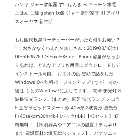
ハンキ ジャー炊飯器 すいはんき 米 キッチン家電
ごはん ご飯 gohan 炊飯 ジャー 調理家電 IH アイリ
スオーヤマ 新生活
もし国民投票ユーチューバーがいたら何をお願い？
1 ：おさかなくわえた名無しさん：2019/03/16(土)
09:59:35.75 ID:IEnxrHK+.net iPhone容量がたっぷ
りあれば、どんなアプリも用意にダウンロードして
インストール可能。 おまけの話 冒頭で話をした
Windows10へ無料バージョンアップですが、その
後は もとのWindow7に戻してます。 電球·蛍光灯 3
波長蛍光ランプ。(まとめ）東芝 蛍光ランプ メロウ
5 直管ラピッドスタート形 40w形 3波長形 昼光色
flr40sexdm36h/4k-l 1パック(4本)【×3セット】 送
料無料！ 【照明器具やエアコンの設置工事も承り
ます 電設資材の激安総合ショップ】。パナソニッ