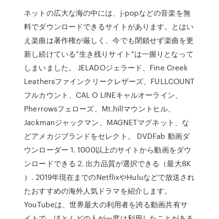
ネットの広大な海の中には、j-popなどの音楽を無
料でダウンロードできるサイトがあります。とはい
え楽曲は著作権が厳しく、今でも閉鎖せず楽曲を更
新し続けている”生き残りサイト”は一握りとなって
しまいました。 JELADOジェラード、Fine Creek
Leathersファインクリークレザーズ、FULLCOUNT
フルカウント、CAL O LINEキャルオーライン、
Pherrowsフェローズ、Mt.hillマウントヒル、
Jackmanジャックマン、MAGNETマグネット、な
どアメカジブランドをセレクト。 DVDFab 動画ダ
ウンローダー 1. 1000以上のサイトから動画をダウ
ンロードできる 2. 出力品質が選択できる（最大8K
）. 2019年現在までのNetflixやHuluなどで放送され
たおすすめの海外人気ドラマを紹介します。
YouTubeは、世界最大の利用者を誇る動画共有サ
イトで、ほとんどの人が一度は利用したことがある