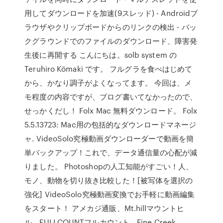
用してダウンロードを加速(9スレッド) - Androidブ
ラウザやクリップボードからのリンクの検出 - バッ
クグラウンドでのファイルのダウンロード、障害発
生後に再開する こんにちは。solb system の
Teruhiro Kömaki です。 フルグラを食べはじめて
から、かなり調子がよくなってます。 今回は、メ
モ程度の内容ですが、ブログ書いてなかったので、
せっかくだし！ Folx Mac 無料ダウンロード。 Folx
5.5.13723: Mac用の包括的なダウンロードマネージ
ャ. VideoSolo究極動画ダウンローダーで動画を簡
単バックアップ！これで、データ通信量の心配が減
りました。 Photoshopの人工知能がすごい！人、
モノ、動物を切り抜き比較した！[被写体を選択の
強化] VideoSolo究極動画変換でお手軽に動画編集
をスタート！ アメカジ通販、Mt.hillマウントヒ
ル、FULLCOUNTフルカウント、Fine Creek