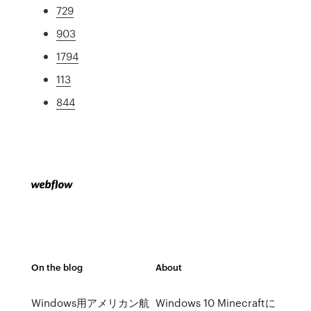
729
903
1794
113
844
On the blog
About
Windows用アメリカン航
Windows 10 Minecraftに