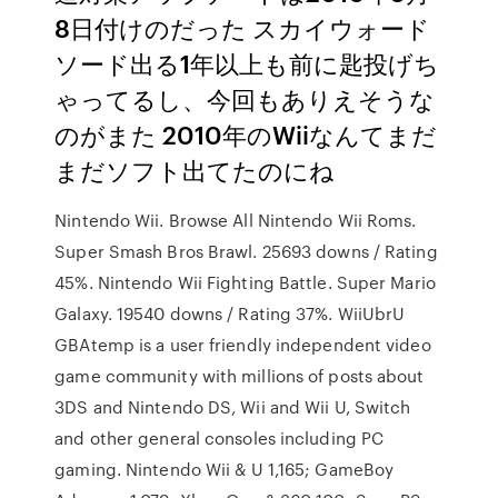
8日付けのだった スカイウォード
ソード出る1年以上も前に匙投げち
ゃってるし、今回もありえそうな
のがまた 2010年のWiiなんてまだ
まだソフト出てたのにね
Nintendo Wii. Browse All Nintendo Wii Roms.
Super Smash Bros Brawl. 25693 downs / Rating
45%. Nintendo Wii Fighting Battle. Super Mario
Galaxy. 19540 downs / Rating 37%. WiiUbrU
GBAtemp is a user friendly independent video
game community with millions of posts about
3DS and Nintendo DS, Wii and Wii U, Switch
and other general consoles including PC
gaming. Nintendo Wii & U 1,165; GameBoy