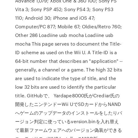
Advance 1,079; Xbox One & 360 100; Sony PS
Vita 3; Sony PSP 452; Sony PS4 3; Sony PS3
110; Android 30; iPhone and iOS 47;
Computer/PC 877; Mobile 67; Oldies/Retro 760;
Other 286 Loadiine usb mocha Loadiine usb
mocha This page serves to document the Title-
ID scheme as used on the Wii U. A Title-ID is a
64-bit number that describes an "application" --
generally, a channel or a game. The high 32 bits
are used to indicate the type of title, and the
low 32 bits are used to identify the particular
title. GitHubで、 Yardape8000氏がCrediar氏の
開発したニンテンドーWii UでSDカードからNAND
へゲームのアップデータのインストールをしたりバ
ージョン判定に使っているversion.binを入れ替え
て最新ファームウェアへのバージョン偽装ができる