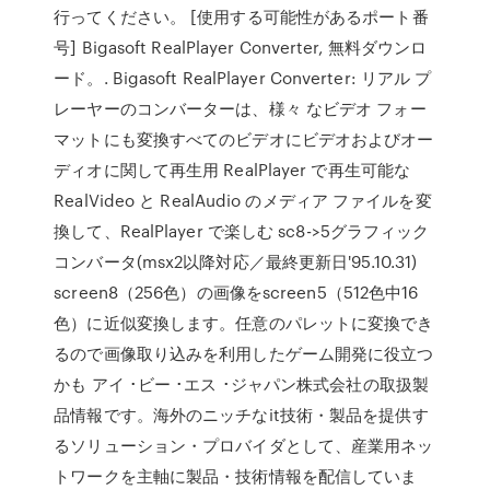
行ってください。 [使用する可能性があるポート番
号] Bigasoft RealPlayer Converter, 無料ダウンロ
ード。. Bigasoft RealPlayer Converter: リアル プ
レーヤーのコンバーターは、様々 なビデオ フォー
マットにも変換すべてのビデオにビデオおよびオー
ディオに関して再生用 RealPlayer で再生可能な
RealVideo と RealAudio のメディア ファイルを変
換して、RealPlayer で楽しむ sc8->5グラフィック
コンバータ(msx2以降対応／最終更新日'95.10.31)
screen8（256色）の画像をscreen5（512色中16
色）に近似変換します。任意のパレットに変換でき
るので画像取り込みを利用したゲーム開発に役立つ
かも アイ ･ビー ･エス ･ジャパン株式会社の取扱製
品情報です。海外のニッチなit技術・製品を提供す
るソリューション・プロバイダとして、産業用ネッ
トワークを主軸に製品・技術情報を配信していま