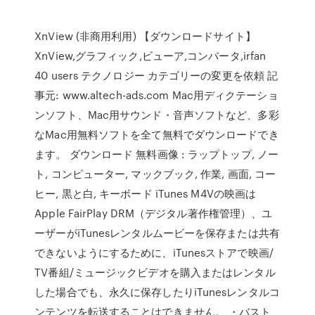
XnView (非商用利用) 【ダウンロードサイト】
XnView,グラフィック,ビューア,コンバータ,irfan
40 users テクノロジー カテゴリーの変更を依頼 記
事元: www.altech-ads.com Mac用ディクテーショ
ンソフト、Mac用サウンド・音声ソフトなど、多彩
なMac用無料ソフトを全て無料でダウンロードでき
ます。 ダウンロード 無料画像 : ラップトップ, ノー
ト, コンピューター, マックブック, 作業, 画面, コー
ヒー, 黒と白, キーボード iTunes M4Vの映画は
Apple FairPlay DRM（デジタル著作権管理）、ユ
ーザーがiTunesレンタルムービーを保存または共有
できないようにするために、iTunesストアで映画/
TV番組/ミュージックビデオを購入またはレンタル
した場合でも、永久に保存したりiTunesレンタルコ
ンテンツを転送することはできません。 ・バスト