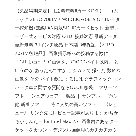
【欠品納期未定】【送料無料!!カードOK!!】。コム
テック ZERO 708LV + WSD16G-708LV GPSレーダ
ー探知機+無線LAN内蔵SDHCカードセット 新型レ
ーザー式オービス対応 OBDII接続対応 最新データ
更新無料 3.1インチ液晶 日本製 3年保証 【ZERO
707LV 後継品】 画像掲示板への投稿する際に
「GIFまたはJPEG画像を、70,000バイト以内」 と
いうのが あったんですが デジカメで 撮った 数Mの
画像を その バイト数に するには グラフィックコン
バータ車に関する質問ならGoo知恵袋。 フリーソ
フト ｜ シェアウェア ｜ 製品 ｜ サンプル ｜ その
他 新着ソフト ｜ 特に人気の高いソフト ｜ 《レビ
ュー》 リンク先にレビュー記事があります かちか
ちかうんたー for Intel Mac 2.71 画像内にあるター
ゲットをカウント デジタル画像用のカチカチカウ