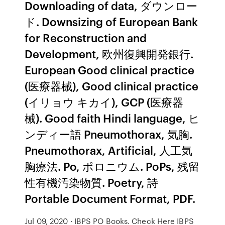
Downloading of data, ダウンロー
ド. Downsizing of European Bank
for Reconstruction and
Development, 欧州復興開発銀行.
European Good clinical practice
(医療器械), Good clinical practice
(イリョウ キカイ), GCP (医療器
械). Good faith Hindi language, ヒ
ンディー語 Pneumothorax, 気胸.
Pneumothorax, Artificial, 人工気
胸療法. Po, ポロニウム. PoPs, 残留
性有機汚染物質. Poetry, 詩
Portable Document Format, PDF.
Jul 09, 2020 · IBPS PO Books. Check Here IBPS