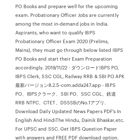
PO Books and prepare well for the upcoming
exam. Probationary Officer Jobs are currently
among the most in-demand jobs in India.
Aspirants, who want to qualify IBPS
Probationary Officer Exam 2020 (Prelims,
Mains), they must go through below listed IBPS
PO Books and start their Exam Preparation
accordingly. 2019/11/22 · ダウンロードIBPS PO,
IBPS Clerk, SSC CGL, Railway RRB & SBI PO APK
最新バージョン8.2.5-com.adda247.app - IBPS
PO、IBPSクラーク、SBI PO、SSC CGL、鉄道
RRB NTPC、CTET、DSSSBのNo.1アプリ.
Download Daily Updated News Papers PDF's In
English And HindiThe Hindu, Dainik Bhaskar,etc.
For UPSC and SSC. Get IBPS Question Paper
with answers and FREE PDF download option.