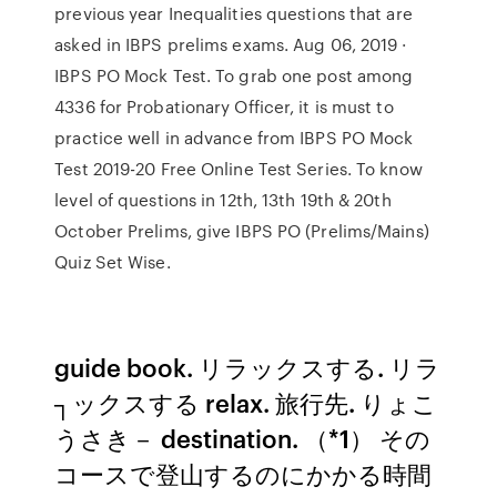
previous year Inequalities questions that are
asked in IBPS prelims exams. Aug 06, 2019 ·
IBPS PO Mock Test. To grab one post among
4336 for Probationary Officer, it is must to
practice well in advance from IBPS PO Mock
Test 2019-20 Free Online Test Series. To know
level of questions in 12th, 13th 19th & 20th
October Prelims, give IBPS PO (Prelims/Mains)
Quiz Set Wise.
guide book. リラックスする. リラ
┐ックスする relax. 旅行先. りょこ
うさき－ destination. （*1） その
コースで登山するのにかかる時間