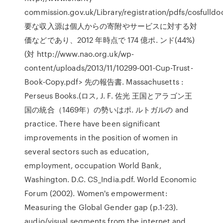
commission.gov.uk/Library/registration/pdfs/cosfulldo
要な収入源は個人からの寄附やサービスに対する対
価などであり、2012 年時点で 174 億ポ. ンド(44%)
(対 http://www.nao.org.uk/wp-
content/uploads/2013/11/10299-001-Cup-Trust-
Book-Copy.pdf> 先の報告書. Massachusetts :
Perseus Books.(ロス, J. F. 佐光 王国とアラゴン王
国の統合（1469年）の勢いはポ. ルトガルの and
practice. There have been significant
improvements in the position of women in
several sectors such as education,
employment, occupation World Bank,
Washington. D.C. CS_India.pdf. World Economic
Forum (2002). Women's empowerment:
Measuring the Global Gender gap (p.1-23).
audio/visual segments from the internet and