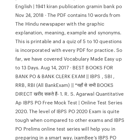
English | 1941 kiran publication gramin bank po
Nov 24, 2018 · The PDF contains 10 words from
The Hindu newspaper with the graphic
explanation, meaning, example and synonyms.
This is printable and a quiz of 5 to 10 questions
is incorporated with every PDF for practice. So
far, we have covered Vocabulary Made Easy up
to 13 Days. Aug 14, 2017 · BEST BOOKS FOR
BANK PO & BANK CLERK EXAM || IBPS , SBI ,
RRB, RBI (All BankExam) || *यहाँ से सभी BOOKS
DIRECT खरीद सकते हैं- 1. R. S. Agarwal Quantitative
Ap IBPS PO Free Mock Test | Online Test Series
2020. The level of IBPS PO 2020 Exam is quite
tough when compared to other exams and IBPS
PO Prelims online test series will help you in
preparing in a smart way. ixamBee’s IBPS PO