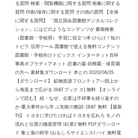
る質問 検索・閲覧機能に関する質問 画像に関する
質問 印刷/保存に関する質問 その他の質問 【全体
に関する質問】 「国立国会図書館デジタルコレク
ション」にはどのようなコンテンツが 書籍検索
（図書館・学校用） 学習に役立つ本 ひらけ！知の
トビラ 活用ツール 図書館で使える無料コンテンツ
図書館・学校向けトピックス インターネット百科
事典ポプラディアネット 読書の森 幼稚園・保育園
の方へ 素材集ダウンロード 本との 2020/06/25
【ダウンロード】 鉱物資源フロンティア―陸上か
ら海底まで広がる (B&Tブック ス) 無料 【オンライ
ンで読む】 続・なぜ、企業は不祥事を繰り返すの
か-重大事件から学 ぶ失敗の教訓- (B&T 無料 【最新
刊】 トヨタに学びたければトヨタを忘れろ モノの
流れと位置の徹底管理 法(第2 無料 PDFダウンロー
ド 毒と薬の科学 (おもしろサイエンス) バイ 無料電