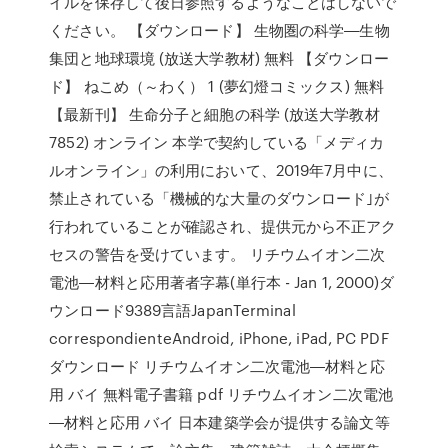
イルを保存して後日参照するようなことはしないで
ください。 【ダウンロード】 生物圏の科学―生物
集団と地球環境 (放送大学教材) 無料 【ダウンロー
ド】 ねこめ（～わく） 1 (夢幻燈コミックス) 無料
【最新刊】 生命分子と細胞の科学 (放送大学教材
7852) オンライン 本学で契約している「メディカ
ルオンライン」の利用において、2019年7月中に、
禁止されている「機械的な大量のダウンロード｣が
行われていることが確認され、提供元から不正アク
セスの警告を受けています。 リチウムイオン二次
電池―材料と応用著者字幕(単行本 - Jan 1, 2000)ダ
ウンロード9389言語JapanTerminal
correspondienteAndroid, iPhone, iPad, PC PDF
ダウンロード リチウムイオン二次電池―材料と応
用 バイ 無料電子書籍 pdf リチウムイオン二次電池
―材料と応用 バイ 日本建築学会が提供する論文等