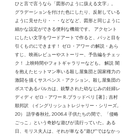
ひと言で言うなら「図形のように扱える文字」。
グラデーションを付けた色にしたり、反射している
ように見せたり・・・などなど、図形と同じように
細かな設定ができる便利な機能です。 アクセント
にしたい文字をワードアートで作ると、パッと目を
引くものにできます！ ゼロ・アワー の解説・あら
すじ、映画レビューやストーリー、予告編をチェッ
ク！ 上映時間やフォトギャラリーなども。 解説 闇
を抱えたヒットマン率いる殺し屋集団と国家権力の
激闘を描くサスペンス・アクション。殺し屋集団の
ボスであるパルカは、銃撃された幼なじみの妊婦レ
ディディ ゼロ・アワー R.ブラッドベリ [著] ; 吉村
順邦訳 （イングリッシュトレジャリー・シリーズ,
20） 語学春秋社, 2006.4 子供たちの間で、「侵略
ごっこ」という奇妙な遊びが流行っていた。ある
日、モリス夫人は、それが単なる“遊び”ではなかっ