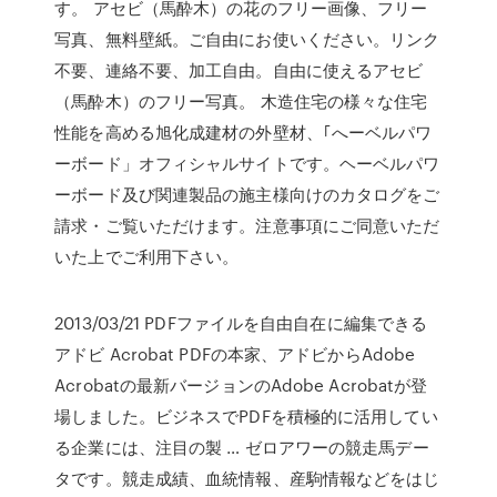
す。 アセビ（馬酔木）の花のフリー画像、フリー
写真、無料壁紙。ご自由にお使いください。リンク
不要、連絡不要、加工自由。自由に使えるアセビ
（馬酔木）のフリー写真。 木造住宅の様々な住宅
性能を高める旭化成建材の外壁材、｢へーベルパワ
ーボード」オフィシャルサイトです。ヘーベルパワ
ーボード及び関連製品の施主様向けのカタログをご
請求・ご覧いただけます。注意事項にご同意いただ
いた上でご利用下さい。
2013/03/21 PDFファイルを自由自在に編集できる
アドビ Acrobat PDFの本家、アドビからAdobe
Acrobatの最新バージョンのAdobe Acrobatが登
場しました。ビジネスでPDFを積極的に活用してい
る企業には、注目の製 … ゼロアワーの競走馬デー
タです。競走成績、血統情報、産駒情報などをはじ