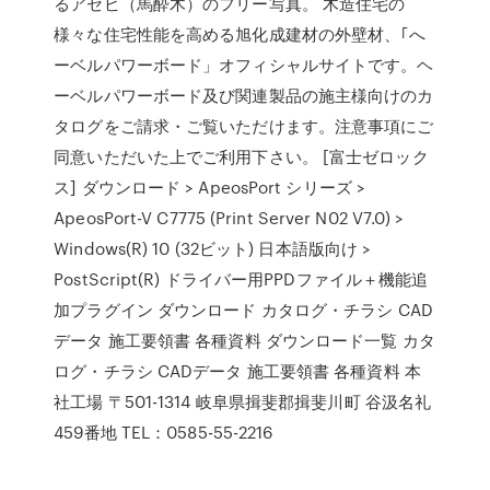
るアセビ（馬酔木）のフリー写真。 木造住宅の
様々な住宅性能を高める旭化成建材の外壁材、｢へ
ーベルパワーボード」オフィシャルサイトです。ヘ
ーベルパワーボード及び関連製品の施主様向けのカ
タログをご請求・ご覧いただけます。注意事項にご
同意いただいた上でご利用下さい。 [富士ゼロック
ス] ダウンロード > ApeosPort シリーズ >
ApeosPort-V C7775 (Print Server N02 V7.0) >
Windows(R) 10 (32ビット) 日本語版向け >
PostScript(R) ドライバー用PPDファイル＋機能追
加プラグイン ダウンロード カタログ・チラシ CAD
データ 施工要領書 各種資料 ダウンロード一覧 カタ
ログ・チラシ CADデータ 施工要領書 各種資料 本
社工場 〒501-1314 岐阜県揖斐郡揖斐川町 谷汲名礼
459番地 TEL：0585-55-2216