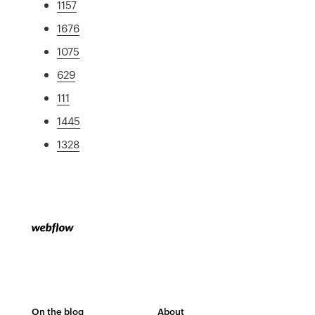
1157
1676
1075
629
111
1445
1328
On the blog
About