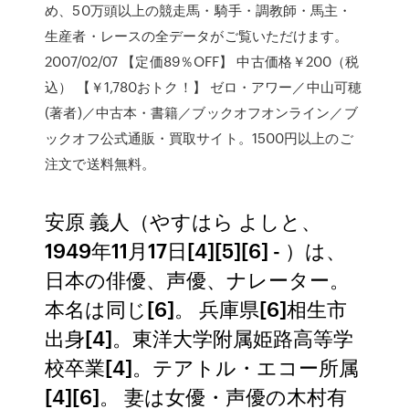
め、50万頭以上の競走馬・騎手・調教師・馬主・
生産者・レースの全データがご覧いただけます。
2007/02/07 【定価89％OFF】 中古価格￥200（税
込） 【￥1,780おトク！】 ゼロ・アワー／中山可穂
(著者)／中古本・書籍／ブックオフオンライン／ブ
ックオフ公式通販・買取サイト。1500円以上のご
注文で送料無料。
安原 義人（やすはら よしと、
1949年11月17日[4][5][6] - ）は、
日本の俳優、声優、ナレーター。
本名は同じ[6]。 兵庫県[6]相生市
出身[4]。東洋大学附属姫路高等学
校卒業[4]。テアトル・エコー所属
[4][6]。 妻は女優・声優の木村有