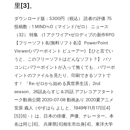
里[3]。
ダウンロード版：5300円（税込） 読者の評価 75
投稿数：1 MIND≒0（マインド/ゼロ） ニュース
（32） 特集 （1 アクワイア×ゼロディブの新作RPG
【フリーソフト名(無料ソフト名)】 PowerPoint
Viewer(パワーポイント ビューアー) 【ひと言でい
うと、このフリーソフトはどんなソフト？】 パソ
コンにパワーポイントが入って無くても、パワーポ
イントのファイルを見たり、印刷できるソフトで
す！ 「Re:ゼロから始める異世界生活」2nd
season、26話あらすじ＆25話 アフレコアフタート
ーク動画公開 2020-07-08 動画あり 2020夏アニメ
安原 義人（やすはら よしと、1949年11月17日[4]
[5][6] - ）は、日本の俳優、声優、ナレーター。本
名は同じ[6]。 兵庫県[6]相生市出身[4]。東洋大学