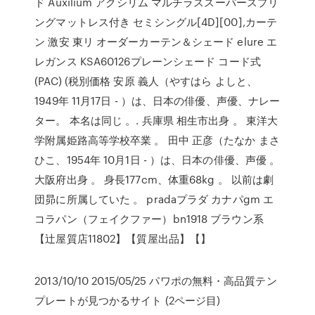
ド Auxilium アクシリム マルチラススーパースプリ
ングマットレス付き セミシングル[4D][00],カーテ
ン 激安 東リ オーダーカーテン＆シェード elure エ
レガンス KSA60126プレーンシェード コード式
(PAC) (税別価格 安原 義人（やすはら よしと、
1949年 11月17日 - ）は、日本の俳優、声優、ナレー
ター。 本名は同じ 。. 兵庫県 相生市出身 。 東洋大
学附属姫路高等学校卒業 。 田中 正彦（たなか まさ
ひこ、1954年 10月1日 - ）は、日本の俳優、声優 。
大阪府出身 。 身長177cm、体重68kg 。 以前は劇
団昴に所属していた 。 pradaプラダ カナパgm エ
コラパン（フェイクファー）bn1918 ブラウン系
【辻屋質店11802】【質屋出品】【】
2013/10/10 2015/05/25 パワポの無料・高品質テン
プレートが見つかるサイト (2ページ目)