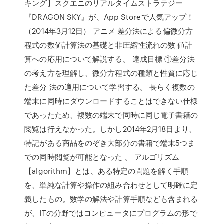
キング】スクエニのリアルタイムストラテジー
『DRAGON SKY』が、App Storeで人気アップ！
（2014年3月12日） アニメ 差分法による偏微分方
程式の数値計算法の基礎と非圧縮性流れの数 値計
算への応用について解説する。 達成目標 ①差分法
の考え方を理解し、微分方程式の種類と性質に応じ
た差分 法の適用について学習する。 長らく複数の
端末に同時にダウンロードすることはできない仕様
であったため、複数の端末で同時に同じ電子書籍の
閲覧は行えなかった。しかし2014年2月18日より、
特記がある商品をのぞき大部分の書籍で端末5つま
での同時閲覧が可能となった 。 アルゴリズム
【algorithm】とは、ある特定の問題を解く手順
を、単純な計算や操作の組み合わせとして明確に定
義したもの。数学の解法や計算手順なども含まれる
が、ITの分野ではコンピュータにプログラムの形で