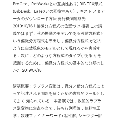
ProCite、RefWorksとの互換性あり) BIB TEX形式
(BibDesk、LaTeXとの互換性あり) テキスト メタデ
ータのダウンロード方法 発行機関連絡先
2019/10/16 1 偏微分方程式の位置づけ 概要 この講
義ではまず，弦の振動のモデルである波動方程式と
いう偏微分方程式を導出し，偏微分方程式 がどの
ように自然現象のモデルとして現れるかを実感す
る．次に，どのような方程式のタイプがある かを
把握するために，偏微分方程式の基本的な分類のし
かた 2019/07/18
講演概要：ラプラス変換は，微分／積分方程式によ
って記述される問題を解くための古典的ツールとし
てよく 知られている．本講演では，数値的ラプラ
ス逆変換に焦点を当て，待ち行列理論，信頼性工
学，数理ファイ キーワード: 粘性解, シャウダー評