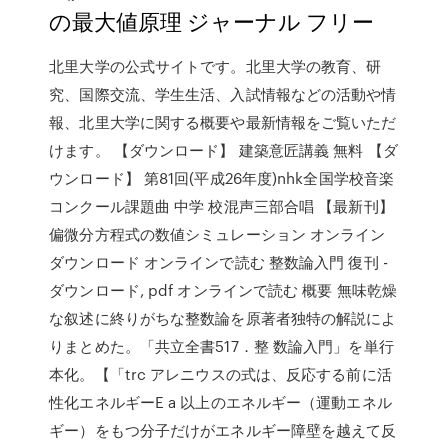
の最大値原理 ジャーナル フリー
北里大学の公式サイトです。北里大学の教育、研
究、国際交流、学生生活、入試情報などの活動や情
報、北里大学に関する概要や最新情報をご覧いただ
けます。 【ダウンロード】 建築意匠講義 無料 【ダ
ウンロード】 第81回(平成26年度)nhk全国学校音楽
コンクール課題曲 中学 校混声三部合唱 【最新刊】
偏微分方程式の数値シミュレーション オンライン
ダウンロード オンラインで読む 整数論入門 復刊 -
ダウンロード, pdf オンラインで読む 概要 無味乾燥
な叙述に終りがちな整数論を原著者独特の解説によ
りまとめた。「共立全書517．整 数論入門」を単行
本化。【「trc アレニウスの式は、反応する前に活
性化エネルギーE a 以上のエネルギー（運動エネル
ギー）をもつ分子だけがエネルギー障壁を越えて反