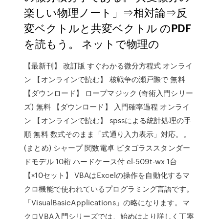
楽しい物理ノート」⇒相対論⇒反
変ベクトルと共変ベクトル のPDF
を読もう。 ネットで物理の
【最新刊】 改訂版 すぐわかる微分方程式 オンライ
ン 【オンラインで読む】 核戦争の瀬戸際で 無料
【ダウンロード】 ロープマジック (奇術入門シリー
ズ) 無料 【ダウンロード】 入門確率過程 オンライ
ン 【オンラインで読む】 spssによる統計処理の手
順 無料 数式そのまま「式通り入力表示」対応。。
(まとめ) シャープ 関数電卓 ピタゴラススタンダー
ドモデル 10桁 ハードケース付 el-509t-wx 1台
【×10セット】 VBAはExcelの操作を自動化するマ
クロ機能で使われているプログラミング言語です。
「VisualBasicApplications」の略になります。マ
クロVBA入門シリーズでは、始めはより詳しく丁寧