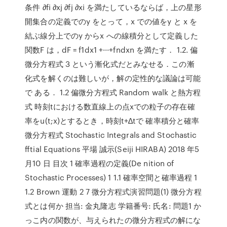
条件 ∂fi ∂xj ∂fj ∂xi を満たしているならば，上の星形
開集合の定義でのy をとって，x での値をy と x を
結ぶ線分上でのy からx への線積分として定義した
関数F は，dF = f1dx1 +···+fndxn を満たす． 1.2. 偏
微分方程式 3 という漸化式だとみなせる．この漸
化式を解くのは難しいが，解の定性的な議論は可能
で ある． 1.2 偏微分方程式 Random walk と熱方程
式 時刻tにおける数直線上の点xでの粒子の存在確
率をu(t;x)とするとき，時刻t+∆tで 確率積分と確率
微分方程式 Stochastic Integrals and Stochastic
ﬀtial Equations 平場 誠示(Seiji HIRABA) 2018 年5
月10 日 目次 1 確率過程の定義(De nition of
Stochastic Processes) 1 1.1 確率空間と確率過程 1
1.2 Brown 運動 2 7 微分方程式演習問題(1) 微分方程
式とは何か 担当: 金丸隆志 学籍番号: 氏名: 問題1 か
っこ内の関数が、与えられたの微分方程式の解にな