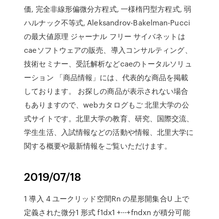
価, 完全非線形偏微分方程式, 一様楕円型方程式, 弱
ハルナック不等式, Aleksandrov-Bakelman-Pucci
の最大値原理 ジャーナル フリー サイバネットは
caeソフトウェアの販売、導入コンサルティング、
技術セミナー、受託解析などcaeのトータルソリュ
ーション 「商品情報」には、代表的な商品を掲載
しております。 お探しの商品が表示されない場合
もありますので、webカタログもご 北里大学の公
式サイトです。北里大学の教育、研究、国際交流、
学生生活、入試情報などの活動や情報、北里大学に
関する概要や最新情報をご覧いただけます。
2019/07/18
1 導入 4 ユークリッド空間Rn の星形開集合U 上で
定義された微分1 形式 f1dx1 +···+fndxn が積分可能