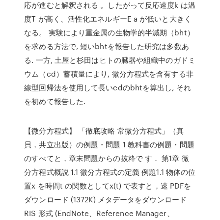
応が進むと解釈される 。したがって反応速度k は温
度T が高く、活性化エネルギーE a が低いと大きく
なる。 実験により重金属の生物学的半減期（bht）
を求める方法で, 短いbhtを報告した研究は多数あ
る. 一方, 土屋と杉田はヒトの臓器や組織中のガドミ
ウム（cd）蓄積量により, 微分方程式を含有する非
線型回帰法を使用して長いcdのbhtを算出し, それ
を初めて報告した.
【微分方程式】 「徹底攻略 常微分方程式」（真
貝，共立出版）の例題・問題 1 教科書の例題・問題
のすべてと，章末問題からの抜粋で す． 第1章 微
分方程式概説 1.1 微分方程式の定義 例題1.1 物体の位
置x を時間t の関数としてx(t) で表すと，速 PDFを
ダウンロード (1372K) メタデータをダウンロード
RIS 形式 (EndNote、Reference Manager、