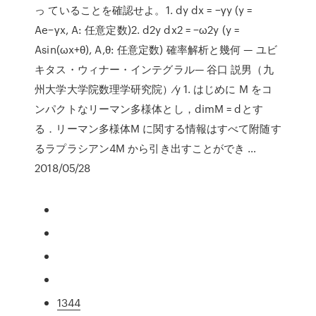
っ ていることを確認せよ。1. dy dx = −γy (y =
Ae−γx, A: 任意定数)2. d2y dx2 = −ω2y (y =
Asin(ωx+θ), A,θ: 任意定数) 確率解析と幾何 — ユビ
キタス・ウィナー・インテグラル— 谷口 説男（九
州大学大学院数理学研究院）⁄y 1. はじめに M をコ
ンパクトなリーマン多様体とし，dimM = dとす
る．リーマン多様体M に関する情報はすべて附随す
るラプラシアン4M から引き出すことができ …
2018/05/28
1344