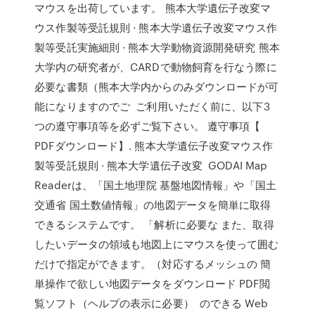
マウスを出荷しています。 熊本大学遺伝子改変マ
ウス作製等受託規則 · 熊本大学遺伝子改変マウス作
製等受託実施細則 · 熊本大学動物資源開発研究 熊本
大学内の研究者が、CARDで動物飼育を行なう際に
必要な書類（熊本大学内からのみダウンロードが可
能になりますのでご ご利用いただく前に、以下3
つの遵守事項等を必ずご覧下さい。 遵守事項【
PDFダウンロード】. 熊本大学遺伝子改変マウス作
製等受託規則 · 熊本大学遺伝子改変 GODAI Map
Readerは、「国土地理院 基盤地図情報」や「国土
交通省 国土数値情報」の地図データを簡単に取得
できるシステムです。 「解析に必要な また、取得
したいデータの領域も地図上にマウスを使って囲む
だけで指定ができます。（対応するメッシュの 簡
単操作で欲しい地図データをダウンロード PDF閲
覧ソフト（ヘルプの表示に必要） のできる Web