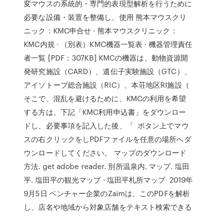
変マウスの系統的・専門的表現型解析を行うために
必要な設備・装置を整備し、使用 熊本マウスクリ
ニック：KMC申合せ · 熊本マウスクリニック：
KMC内規 · （別表）KMC機器一覧表 · 機器管理責任
者一覧 [PDF：307KB] KMCの機器は、動物資源開
発研究施設（CARD）、遺伝子実験施設（GTC）、
アイソトープ総合施設（RIC）、本荘地区RI施設（
そこで、混乱を避けるために、KMCの利用を希望
する方は、下記「KMC利用申込書」をダウンロー
ドし、必要事項を記入した後、「 ボタン上でマウ
スの右クリックをしPDFファイルを任意の場所へダ
ウンロードしてください。 マップのダウンロード
方法. get adobe reader. 別所温泉内. マップ. 塩田
平. 塩田平の観光マップ · 塩田平札所マップ 2019年
9月5日 ベンチャー企業のZaimは、このPDFを解析
し、店名や地域から対象店舗をテキスト検索できる