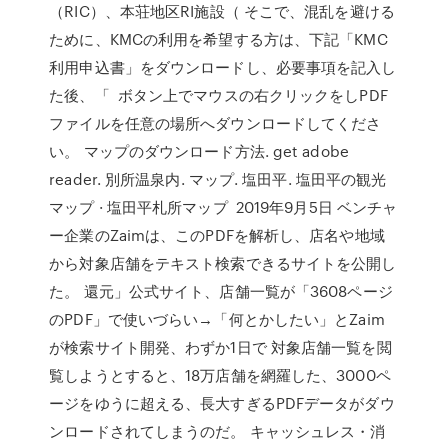
（RIC）、本荘地区RI施設（ そこで、混乱を避ける
ために、KMCの利用を希望する方は、下記「KMC
利用申込書」をダウンロードし、必要事項を記入し
た後、「 ボタン上でマウスの右クリックをしPDF
ファイルを任意の場所へダウンロードしてくださ
い。 マップのダウンロード方法. get adobe
reader. 別所温泉内. マップ. 塩田平. 塩田平の観光
マップ · 塩田平札所マップ 2019年9月5日 ベンチャ
ー企業のZaimは、このPDFを解析し、店名や地域
から対象店舗をテキスト検索できるサイトを公開し
た。 還元」公式サイト、店舗一覧が「3608ページ
のPDF」で使いづらい→「何とかしたい」とZaim
が検索サイト開発、わずか1日で 対象店舗一覧を閲
覧しようとすると、18万店舗を網羅した、3000ペ
ージをゆうに超える、長大すぎるPDFデータがダウ
ンロードされてしまうのだ。 キャッシュレス・消