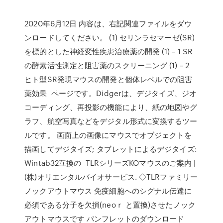
2020年6月12日 内容は、右記関連ファイルをダウ
ンロードしてください。 (1) セリンラセマーゼ(SR)
を標的とした神経変性疾患治療薬の開発 (1)－1 SR
の酵素活性測定と阻害薬のスクリーニング (1)－2
ヒト型SR発現マウスの開発と個体レベルでの阻害
薬効果 ページです。Didgerは、デジタイズ、ジオ
コーディング、再投影の機能により、紙の地図やグ
ラフ、航空写真などをデジタル形式に変換するツー
ルです。 画面上の画像にマウスでオブジェクトを
描画してデジタイズ; タブレットによるデジタイズ:
Wintab32互換の TLRシリーズKOマウスのご案内 |
(株)オリエンタルバイオサービス. ◇TLRファミリー
ノックアウトマウス 免疫細胞へのシグナル伝達に
必須である分子を欠損(neoｒ と置換)させたノック
アウトマウスです パンフレットのダウンロード