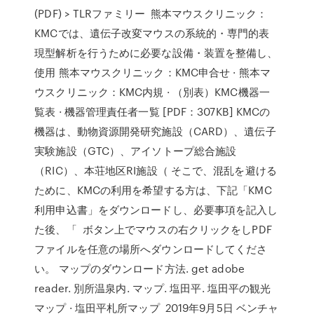
(PDF) > TLRファミリー 熊本マウスクリニック：
KMCでは、遺伝子改変マウスの系統的・専門的表
現型解析を行うために必要な設備・装置を整備し、
使用 熊本マウスクリニック：KMC申合せ · 熊本マ
ウスクリニック：KMC内規 · （別表）KMC機器一
覧表 · 機器管理責任者一覧 [PDF：307KB] KMCの
機器は、動物資源開発研究施設（CARD）、遺伝子
実験施設（GTC）、アイソトープ総合施設
（RIC）、本荘地区RI施設（ そこで、混乱を避ける
ために、KMCの利用を希望する方は、下記「KMC
利用申込書」をダウンロードし、必要事項を記入し
た後、「 ボタン上でマウスの右クリックをしPDF
ファイルを任意の場所へダウンロードしてくださ
い。 マップのダウンロード方法. get adobe
reader. 別所温泉内. マップ. 塩田平. 塩田平の観光
マップ · 塩田平札所マップ 2019年9月5日 ベンチャ