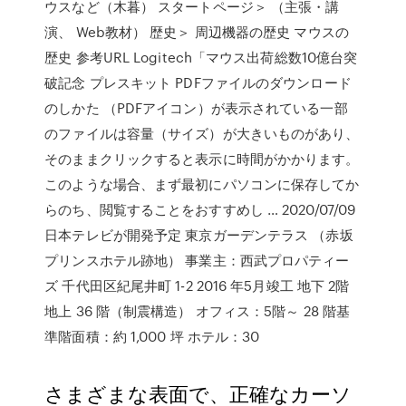
ウスなど（木暮） スタートページ＞ （主張・講
演、 Web教材） 歴史＞ 周辺機器の歴史 マウスの
歴史 参考URL Logitech「マウス出荷総数10億台突
破記念 プレスキット PDFファイルのダウンロード
のしかた （PDFアイコン）が表示されている一部
のファイルは容量（サイズ）が大きいものがあり、
そのままクリックすると表示に時間がかかります。
このような場合、まず最初にパソコンに保存してか
らのち、閲覧することをおすすめし … 2020/07/09
日本テレビが開発予定 東京ガーデンテラス （赤坂
プリンスホテル跡地） 事業主：西武プロパティー
ズ 千代田区紀尾井町 1-2 2016 年5月竣工 地下 2階
地上 36 階（制震構造） オフィス：5階～ 28 階基
準階面積：約 1,000 坪 ホテル：30
さまざまな表面で、正確なカーソ