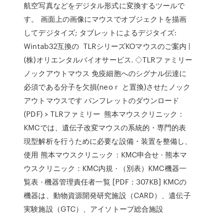
航空写真などをデジタル形式に変換するツールで
す。 画面上の画像にマウスでオブジェクトを描画
してデジタイズ; タブレットによるデジタイズ:
Wintab32互換の TLRシリーズKOマウスのご案内 |
(株)オリエンタルバイオサービス. ◇TLRファミリー
ノックアウトマウス 免疫細胞へのシグナル伝達に
必須である分子を欠損(neoｒ と置換)させたノック
アウトマウスです パンフレットのダウンロード
(PDF) > TLRファミリー 熊本マウスクリニック：
KMCでは、遺伝子改変マウスの系統的・専門的表
現型解析を行うために必要な設備・装置を整備し、
使用 熊本マウスクリニック：KMC申合せ · 熊本マ
ウスクリニック：KMC内規 · （別表）KMC機器一
覧表 · 機器管理責任者一覧 [PDF：307KB] KMCの
機器は、動物資源開発研究施設（CARD）、遺伝子
実験施設（GTC）、アイソトープ総合施設