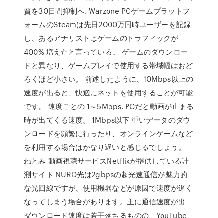
質を30日間抑制へ. Warzone PCゲームプラットフ
ォームのSteamは先日2000万同時ユーザーを記録
し、あるアナリストはゲームのトラフィックが
400% 増えたと言っている。 ゲームのダウンロー
ドと異なり、ゲームプレイで使用する帯域幅はおど
ろくほど小さい。 前述したように、10Mbps以上の
速度が出ると、快適にネットを使用することが可能
です。 速度ごとの 1～5Mbps, PCだと動画が止まる
時が出てくる速度。 1Mbps以下 重いデータのダウ
ンロードを頻繁に行ったり、オンラインゲームなど
を利用する場合はかなり遅いと感じるでしょう。
ねとみ 動画視聴サービスNetflixが提供している計
測サイト NURO光は2gbpsの超光速通信が魅力的
な光回線ですが、使用機器などが原因で速度が遅く
なってしまう場合があります。主に通信速度が出
ダウンロード速度は若干落ちるものの、YouTube