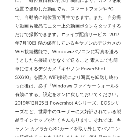
位置で撮影した動画でも、スマートフォンやPC
で、自動的に縦位置で再生できます。また、自分撮
り動画も液晶モニター上の動画ボタンをタッチする
だけで撮影できます。 □ライブ配信サービス 2017
年7月10日 僕の保有しているキヤノンのデジカメの
WiFi接続機能で、Windowsパソコンに写真を送ろ
うとしたら接続できなくて送ること 素人にでも簡
単に使えるデジカメ「キヤノン PowerShot
SX610」を購入 WiFi接続により写真を転送し終わ
った後は、必ず「Windows ファイヤーウォールを
有効にする」設定をオンに戻しておいてください。
2019年12月25日 Powershot Aシリーズ、EOSシリ
ーズなど、世界中のユーザーに大好評されている製
品ラインナップがたくさんあります。それでは、キ
ャノン カメラからSDカードを取り外してパソコン
に接続することさえ試しましたが、何も見つかりま