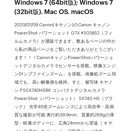
Windows 7 (64bit版); Windows 7
(32bit版). Mac OS. macOS
2020/07/09 Canon(キヤノン)のCanon キャノン
PowerShot パワーショット G7X #503852（フィ
ルムカメラ）が通販できます。数あるページの中か
ら私の商品ページをご覧いただきありがとうござい
ます！！！CanonキャノンPowerShotパワーショ
ットデジタルカメラ Sセンサーを搭載。映像エンジ
ンDIシブファインズーム」を搭載。画像処ズーム領
域でも、高い解像感を維持。すと、被写体 キヤノ
ン PSSX740HSBK コンパクトデジタルカメラ
PowerShot（パワーショット） SX740 HS（ブラ
ック） 光学40倍ズームレンズにより高倍率・高画
質な撮影が可能 奥行約39.9mm、質量約299gの薄
型・軽量ボディーに、広角24mmから望遠 ｜キヤ
ノン公式オンラインショップ販売ページです。