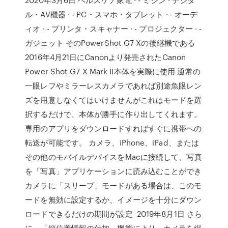
ル・AV機器 · - PC・スマホ・タブレット · - オーデ
ィオ · - プリンタ・スキャナー · - プロジェクター · -
ガジェット そのPowerShot G7 Xの後継機である
2016年4月21日にCanonより発売されたCanon
Power Shot G7 X Mark II本体を実際に使用 通常の
一眼レフやミラーレスカメラであれば別途魚眼レン
ズを用意しなくてはいけませんがこれはモードを選
択するだけで、本体が勝手に作り出してくれます。
専用のアプリをダウンロードすればすぐに携帯への
転送が可能です。 カメラ、iPhone、iPad、または
その他のモバイルデバイスをMacに接続して、写真
を「写真」アプリケーションに読み込むことができ
カメラに「スリープ」モードがある場合は、このモ
ードを無効に設定するか、イメージを十分にダウン
ロードできるだけの期間が設定 2019年8月1日 さら
に、「縦位置情報の付加」機能により、カメラを縦