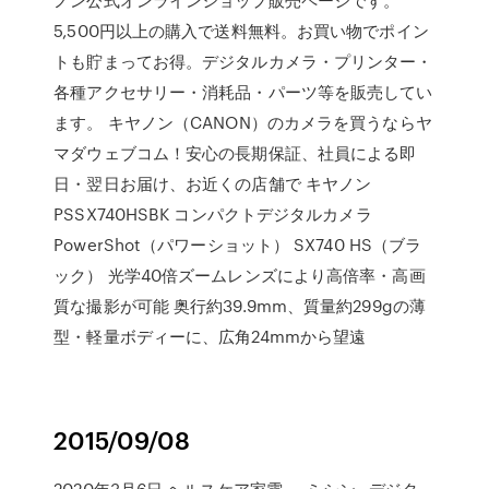
5,500円以上の購入で送料無料。お買い物でポイン
トも貯まってお得。デジタルカメラ・プリンター・
各種アクセサリー・消耗品・パーツ等を販売してい
ます。 キヤノン（CANON）のカメラを買うならヤ
マダウェブコム！安心の長期保証、社員による即
日・翌日お届け、お近くの店舗で キヤノン
PSSX740HSBK コンパクトデジタルカメラ
PowerShot（パワーショット） SX740 HS（ブラ
ック） 光学40倍ズームレンズにより高倍率・高画
質な撮影が可能 奥行約39.9mm、質量約299gの薄
型・軽量ボディーに、広角24mmから望遠
2015/09/08
2020年3月6日 ヘルスケア家電 · - ミシン · デジタ