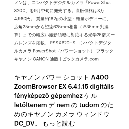
ノンは、コンパクトデジタルカメラ「PowerShot
S200」を9月中旬に発売する。直販価格は3万
4,980円。 質量約182gの小型・軽量ボディーに、
広角25mmから望遠625mm相当（※35mm判換
算）までの幅広い撮影領域に対応する光学25倍ズー
ムレンズを搭載。 PSSX620HS コンパクトデジタ
ルカメラ PowerShot（パワーショット） ブラック
キヤノン CANON 通販 | ビックカメラ.com
キヤノン パワー ショット A400
ZoomBrowser EX 6.4.1.15 digitális
fényképező gépemhez ケル
letöltenem デ nem の tudom のた
めのキヤノン カメラ ウィンドウ
DC_DV。 もっと読む