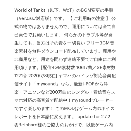
World of Tanks（以下、WoT）のBGM変更の手順
（Ver.0.6.7対応版）です。 【 ご利用時の注意 】 公
式の物ではありませんので、運用については全て自
己責任でお願いします。 何らかのトラブル等が発
生しても、当方はその責を一切負い フリーBGM音
楽素材を無料ダウンロード配布しています。商用や
非商用など、用途を問わず連絡不要でご自由にご利
用頂けます。[配信BGM素材数 10617曲／SE素材数
1221音 2020/7/8現在] ヤマハのハイレゾ対応音楽配
信サイト「mysound」なら、最新J-POPから洋
楽・アニソンなど200万曲のシングル・着信音をス
マホ対応の高音質で配信中！mysoundプレーヤー
ですぐ楽しめます！ このMODはゲーム内のボイス
レポートを日本語に変えます。 update for 2.7.2
@Reinhard様のご協力のおかげで、以後ゲーム内