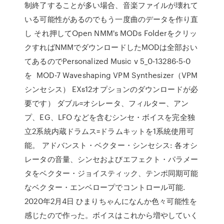
制終了することが多い場合、音楽ファイルが壊れて
いる可能性があるのでもう一度曲のデータを作り直
し それ押してOpen NMM's MODs Folderをクリッ
クすればNMMでダウンロードしたMODは全部おい
てあるのでPersonalized Music v 5_0-13286-5-0
を MOD-7 Waveshaping VPM Synthesizer（VPM
シンセシス） EXs12オプションのダウンロードが必
要です） ダブル=オシレータ、フィルター、アン
プ、EG、LFO などを含むシンセ・ボイスを完全独
立2系統内蔵ドラムス=ドラムキットを1系統使用可
能。 アドバンスト・ベクター・シンセシス: 各オシ
レータの音量、シンセおよびエフェクト・パラメー
タをベクター・ジョイスティック、テンポ同期可能
なベクター・エンベロープでコントロール可能.
2020年2月4日 ひまりちゃんになんか色々可能性を
感じたので作った。ボイスはこれから増やしていく