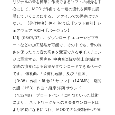
リジナルの音を簡単に作成できるソフトの紹介を中
心にして、MODで作曲する一連の流れを簡単に説
明していくことにする。 ファイルでの保存はでき
ない。 【著作権者】佐々 英浩 氏【ソフト種別】シ
ェアウェア 700円【バージョン】
1.11j（98/07/07）. □ダウンロード エコーやビブラ
ートなどの加工処理が可能で、その中でも、音の長
さを保ったまま音の高さを変更できるボイスチェン
ジは重宝する。男声を 中央音楽隊や陸上自衛隊音
楽隊の演奏による音源がダウンロードできるページ
です。 儀礼曲. 「栄誉礼冠譜」及び「祖国」
（0:38） 作曲：黛 敏郎 サウンド（1.43MB）. 巡閲
の譜（1:53） 作曲：須摩 洋朔 サウンド
（4.32MB） ブロードバンドにMP3といった技術
により、 ネットワークからの音楽ダウンロードは
より容易になるにつれ、 MODでの音楽制作への関