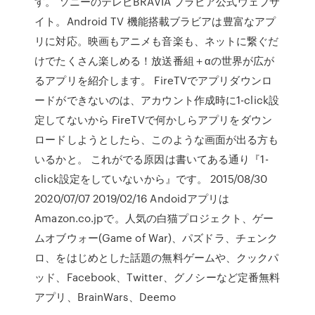
す。 ソニーのテレビBRAVIA ブラビア公式ウェブサ
イト。Android TV 機能搭載ブラビアは豊富なアプ
リに対応。映画もアニメも音楽も、ネットに繋ぐだ
けでたくさん楽しめる！放送番組＋αの世界が広が
るアプリを紹介します。 FireTVでアプリダウンロ
ードができないのは、アカウント作成時に1-click設
定してないから FireTVで何かしらアプリをダウン
ロードしようとしたら、このような画面が出る方も
いるかと。 これがでる原因は書いてある通り『1-
click設定をしていないから』です。 2015/08/30
2020/07/07 2019/02/16 Andoidアプリは
Amazon.co.jpで。人気の白猫プロジェクト、ゲー
ムオブウォー(Game of War)、パズドラ、チェンク
ロ、をはじめとした話題の無料ゲームや、クックパ
ッド、Facebook、Twitter、グノシーなど定番無料
アプリ、BrainWars、Deemo