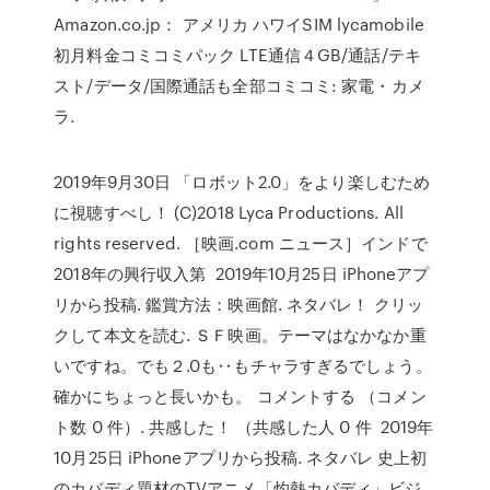
Amazon.co.jp： アメリカ ハワイSIM lycamobile
初月料金コミコミパック LTE通信４GB/通話/テキ
スト/データ/国際通話も全部コミコミ: 家電・カメ
ラ.
2019年9月30日 「ロボット2.0」をより楽しむため
に視聴すべし！ (C)2018 Lyca Productions. All
rights reserved. ［映画.com ニュース］インドで
2018年の興行収入第 2019年10月25日 iPhoneアプ
リから投稿. 鑑賞方法：映画館. ネタバレ！ クリッ
クして本文を読む. ＳＦ映画。テーマはなかなか重
いですね。でも２.0も‥もチャラすぎるでしょう。
確かにちょっと長いかも。 コメントする （コメン
ト数 0 件）. 共感した！ （共感した人 0 件 2019年
10月25日 iPhoneアプリから投稿. ネタバレ 史上初
のカバディ題材のTVアニメ「灼熱カバディ」ビジ