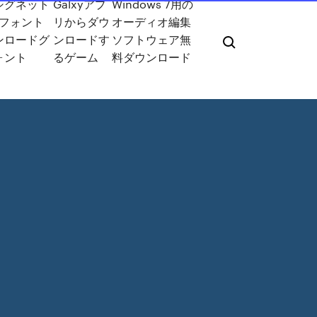
シグネット
Galxyアプ
Windows 7用の
マフォント
リからダウ
オーディオ編集
ンロードグ
ンロードす
ソフトウェア無
ォント
るゲーム
料ダウンロード