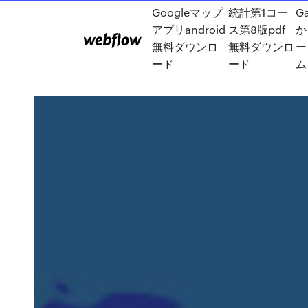
Googleマップ
統計第1コー
G
アプリandroid
ス第8版pdf
か
無料ダウンロ
無料ダウンロ
ー
ード
ード
ム