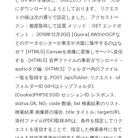
にダウンロードしようとしております。 リクエス
トの値は次の通りで設定しました。 アクセストー
クン：都度取得して設置 メソッド ：GET エンドポ
イント ： 2019年12月20日 [Quora] AWSやGCPな
どのデータセンターが東京や大阪に集中するのはな
ぜ？ [HTML5] Canvasを画像に変換しサーバへ送信
する · [HTML5] 音声ファイルの事前ダウンロード –
audioタグ編 · [HTML5] フォルダー内のファイル
一覧を取得する. POST /api/folder. リクエスト. id
フォルダーID (id=1はトップフォルダ);
(Cookie)PHPSESSID セッションID. レスポンス.
status OK, NG; code 数値; list 検索結果のリスト.
検索結果 画像群の場合. title タイトル; targetURL
添付ファイル(PDF)取得APIは、条件を指定してリク
エストを送信することで、指定した検索条件に当て
はまる技術基準適合証明等を受けた機器に紐づく添