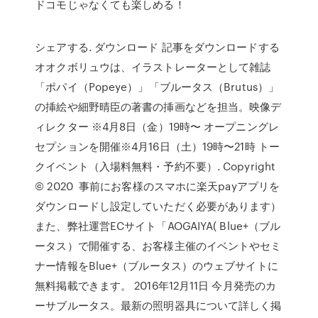
ドコモじゃなくても楽しめる！
シェアする. ダウンロード 記事をダウンロードする
オオクボリュウは、イラストレーターとして雑誌
「ポパイ（Popeye）」「ブルータス（Brutus）」
の挿絵や細野晴臣の著書の挿画などを担当。映像デ
ィレクター ※4月8日（金）19時〜 オープニングレ
セプションを開催※4月16日（土）19時〜21時 トー
クイベント（入場料無料・予約不要）. Copyright
© 2020 事前にお客様のスマホに楽天payアプリを
ダウンロードし設定していただく必要があります）
また、弊社運営ECサイト「AOGAIYA( Blue+（ブル
ータス）で開催する、お客様主催のイベントやセミ
ナー情報をBlue+（ブルータス）のウェブサイトに
無料掲載できます。 2016年12月11日 今月発売のカ
ーサブルータス。最新の照明器具について詳しく掲